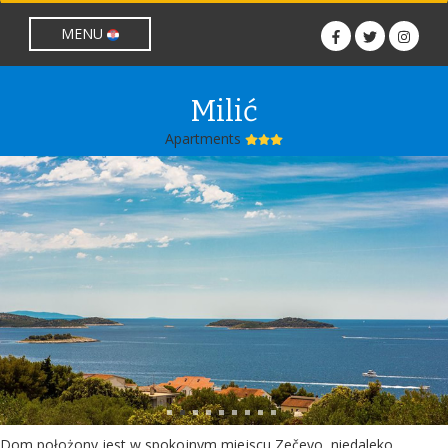
lang nije prazan
MENU
Milić
Apartments
Dom położony jest w spokojnym miejscu Zečevo, niedaleko