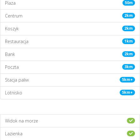
Plaza
50m
Centrum
2km
Koszyk
2km
Restauracja
1km
Bank
2km
Poczta
3km
Stacja paliw
5km+
Lotnisko
5km+
Widok na morze
Lazienka